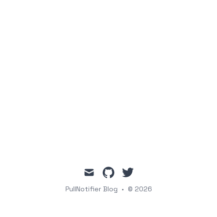
mail
github
twitter
PullNotifier Blog
•
© 2026